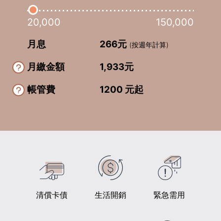
20,000
150,000
月息
266
元
(按週年計算)
月繳金額
1,933
元
帳管費
1200 元起
清償卡債
生活開銷
緊急需用